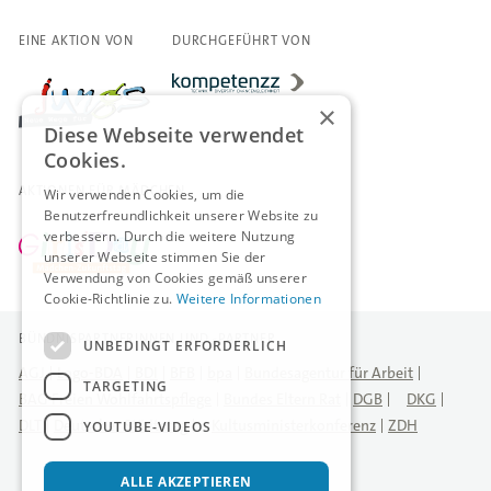
EINE AKTION VON
DURCHGEFÜHRT VON
×
Diese Webseite verwendet
Cookies.
AKTIONEN FÜR MÄDCHEN
Wir verwenden Cookies, um die
Benutzerfreundlichkeit unserer Website zu
verbessern. Durch die weitere Nutzung
unserer Webseite stimmen Sie der
Verwendung von Cookies gemäß unserer
Cookie-Richtlinie zu.
Weitere Informationen
BÜNDNISPARTNERINNEN UND -PARTNER
UNBEDINGT ERFORDERLICH
AGJ
Logo-BDA
BDI
BFB
bpa
Bundesagentur für Arbeit
TARGETING
BAG Freien Wohlfahrtspflege
Bundes Eltern Rat
DGB
DKG
DLT
Deutscher Städtetag
Kultusministerkonferenz
ZDH
YOUTUBE-VIDEOS
ALLE AKZEPTIEREN