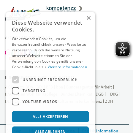
×
Diese Webseite verwendet
Cookies.
AKTIONEN FÜR MÄDCHEN
Wir verwenden Cookies, um die
Benutzerfreundlichkeit unserer Website zu
verbessern. Durch die weitere Nutzung
unserer Webseite stimmen Sie der
Verwendung von Cookies gemäß unserer
Cookie-Richtlinie zu.
Weitere Informationen
BÜNDNISPARTNERINNEN UND -PARTNER
UNBEDINGT ERFORDERLICH
AGJ
Logo-BDA
BDI
BFB
bpa
Bundesagentur für Arbeit
TARGETING
BAG Freien Wohlfahrtspflege
Bundes Eltern Rat
DGB
DKG
DLT
Deutscher Städtetag
Kultusministerkonferenz
ZDH
YOUTUBE-VIDEOS
ALLE AKZEPTIEREN
Sitemap
Häufige Fragen
Presse
English Information
ALLE ABLEHNEN