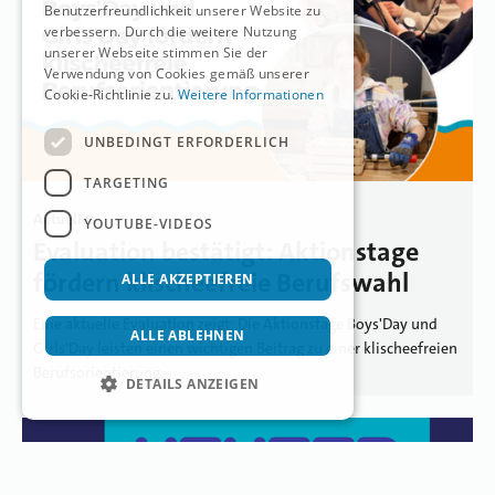
Benutzerfreundlichkeit unserer Website zu
verbessern. Durch die weitere Nutzung
unserer Webseite stimmen Sie der
Verwendung von Cookies gemäß unserer
Cookie-Richtlinie zu.
Weitere Informationen
UNBEDINGT ERFORDERLICH
TARGETING
Aktuelles
YOUTUBE-VIDEOS
Evaluation bestätigt: Aktionstage
fördern klischeefreie Berufswahl
ALLE AKZEPTIEREN
Eine aktuelle Evaluation zeigt: Die Aktionstage Boys'Day und
ALLE ABLEHNEN
Girls'Day leisten einen wichtigen Beitrag zu einer klischeefreien
Berufsorientierung.
DETAILS ANZEIGEN