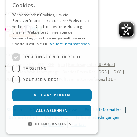
Cookies.
AKTIONEN FÜR MÄDCHEN
Wir verwenden Cookies, um die
Benutzerfreundlichkeit unserer Website zu
verbessern. Durch die weitere Nutzung
unserer Webseite stimmen Sie der
Verwendung von Cookies gemäß unserer
Cookie-Richtlinie zu.
Weitere Informationen
BÜNDNISPARTNERINNEN UND -PARTNER
UNBEDINGT ERFORDERLICH
AGJ
Logo-BDA
BDI
BFB
bpa
Bundesagentur für Arbeit
TARGETING
BAG Freien Wohlfahrtspflege
Bundes Eltern Rat
DGB
DKG
DLT
Deutscher Städtetag
Kultusministerkonferenz
ZDH
YOUTUBE-VIDEOS
ALLE AKZEPTIEREN
Sitemap
Häufige Fragen
Presse
English Information
ALLE ABLEHNEN
Barrierefreiheit
Datenschutz
Teilnahmebedingungen
DETAILS ANZEIGEN
Impressum
Kontakt