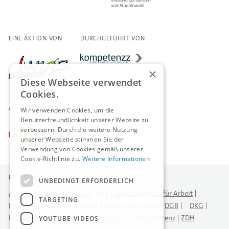
EINE AKTION VON
DURCHGEFÜHRT VON
×
Diese Webseite verwendet
Cookies.
AKTIONEN FÜR MÄDCHEN
Wir verwenden Cookies, um die
Benutzerfreundlichkeit unserer Website zu
verbessern. Durch die weitere Nutzung
unserer Webseite stimmen Sie der
Verwendung von Cookies gemäß unserer
Cookie-Richtlinie zu.
Weitere Informationen
BÜNDNISPARTNERINNEN UND -PARTNER
UNBEDINGT ERFORDERLICH
AGJ
Logo-BDA
BDI
BFB
bpa
Bundesagentur für Arbeit
TARGETING
BAG Freien Wohlfahrtspflege
Bundes Eltern Rat
DGB
DKG
DLT
Deutscher Städtetag
Kultusministerkonferenz
ZDH
YOUTUBE-VIDEOS