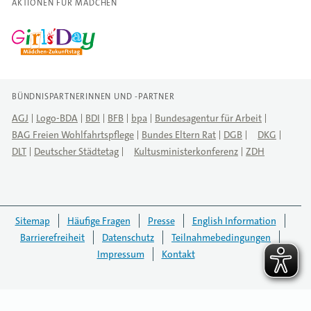
AKTIONEN FÜR MÄDCHEN
BÜNDNISPARTNERINNEN UND -PARTNER
AGJ
Logo-BDA
BDI
BFB
bpa
Bundesagentur für Arbeit
BAG Freien Wohlfahrtspflege
Bundes Eltern Rat
DGB
DKG
DLT
Deutscher Städtetag
Kultusministerkonferenz
ZDH
Sitemap
Häufige Fragen
Presse
English Information
Barrierefreiheit
Datenschutz
Teilnahmebedingungen
Impressum
Kontakt