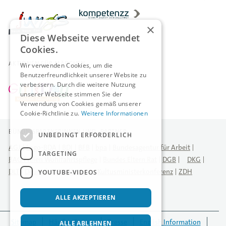
×
Diese Webseite verwendet
Cookies.
AKTIONEN FÜR MÄDCHEN
Wir verwenden Cookies, um die
Benutzerfreundlichkeit unserer Website zu
verbessern. Durch die weitere Nutzung
unserer Webseite stimmen Sie der
Verwendung von Cookies gemäß unserer
Cookie-Richtlinie zu.
Weitere Informationen
BÜNDNISPARTNERINNEN UND -PARTNER
UNBEDINGT ERFORDERLICH
AGJ
Logo-BDA
BDI
BFB
bpa
Bundesagentur für Arbeit
TARGETING
BAG Freien Wohlfahrtspflege
Bundes Eltern Rat
DGB
DKG
DLT
Deutscher Städtetag
Kultusministerkonferenz
ZDH
YOUTUBE-VIDEOS
ALLE AKZEPTIEREN
Sitemap
Häufige Fragen
Presse
English Information
ALLE ABLEHNEN