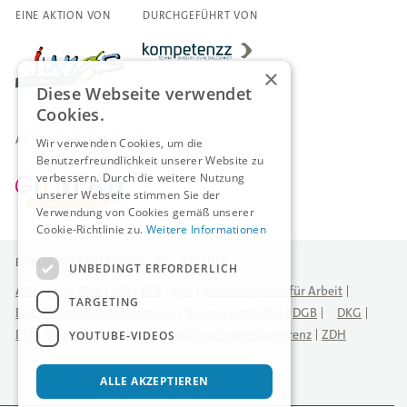
EINE AKTION VON
DURCHGEFÜHRT VON
×
Diese Webseite verwendet
Cookies.
AKTIONEN FÜR MÄDCHEN
Wir verwenden Cookies, um die
Benutzerfreundlichkeit unserer Website zu
verbessern. Durch die weitere Nutzung
unserer Webseite stimmen Sie der
Verwendung von Cookies gemäß unserer
Cookie-Richtlinie zu.
Weitere Informationen
BÜNDNISPARTNERINNEN UND -PARTNER
UNBEDINGT ERFORDERLICH
AGJ
Logo-BDA
BDI
BFB
bpa
Bundesagentur für Arbeit
TARGETING
BAG Freien Wohlfahrtspflege
Bundes Eltern Rat
DGB
DKG
DLT
Deutscher Städtetag
Kultusministerkonferenz
ZDH
YOUTUBE-VIDEOS
ALLE AKZEPTIEREN