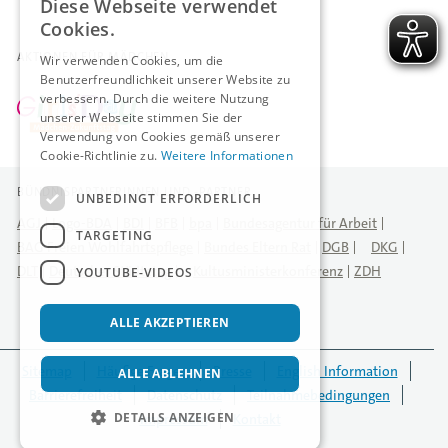
Diese Webseite verwendet
Cookies.
AKTIONEN FÜR MÄDCHEN
Wir verwenden Cookies, um die
Benutzerfreundlichkeit unserer Website zu
verbessern. Durch die weitere Nutzung
unserer Webseite stimmen Sie der
Verwendung von Cookies gemäß unserer
Cookie-Richtlinie zu.
Weitere Informationen
BÜNDNISPARTNERINNEN UND -PARTNER
UNBEDINGT ERFORDERLICH
AGJ
Logo-BDA
BDI
BFB
bpa
Bundesagentur für Arbeit
TARGETING
BAG Freien Wohlfahrtspflege
Bundes Eltern Rat
DGB
DKG
DLT
Deutscher Städtetag
Kultusministerkonferenz
ZDH
YOUTUBE-VIDEOS
ALLE AKZEPTIEREN
Sitemap
Häufige Fragen
Presse
English Information
ALLE ABLEHNEN
Barrierefreiheit
Datenschutz
Teilnahmebedingungen
DETAILS ANZEIGEN
Impressum
Kontakt